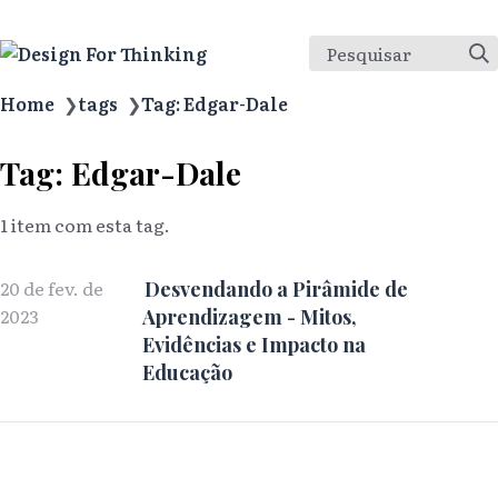
Pesquisar
Home
❯
tags
❯
Tag: Edgar-Dale
Tag: Edgar-Dale
1 item com esta tag.
20 de fev. de
Desvendando a Pirâmide de
2023
Aprendizagem - Mitos,
Evidências e Impacto na
Educação