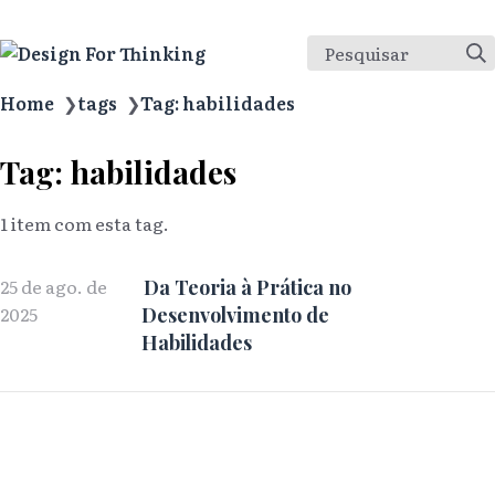
Pesquisar
Home
❯
tags
❯
Tag: habilidades
Tag: habilidades
1 item com esta tag.
25 de ago. de
Da Teoria à Prática no
2025
Desenvolvimento de
Habilidades