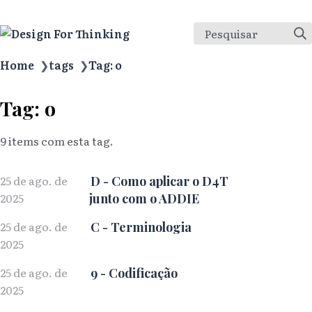
Pesquisar
Home
❯
tags
❯
Tag: o
Tag: o
9 items com esta tag.
25 de ago. de
D - Como aplicar o D4T
2025
junto com o ADDIE
25 de ago. de
C - Terminologia
2025
25 de ago. de
9 - Codificação
2025